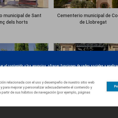
 municipal de Sant
Cementerio municipal de Co
nç dels horts
de Llobregat
Imagen
zar el contenido y los anuncios, ofrecer funciones de redes sociales y anali
e redes sociales, publicidad y análisis web, quienes pueden combinarla con 
Más información
us servicios.
ación relacionada con el uso y desempeño de nuestro sitio web
Pe
 y para mejorar y personalizar adecuadamente el contenido y
a partir de sus hábitos de navegación (por ejemplo, páginas
os municipales de
Cementerio parroquial de 
Sitges
Pere de Ribes