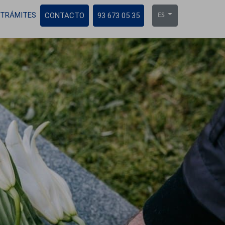
TRÁMITES
CONTACTO
93 673 05 35
ES