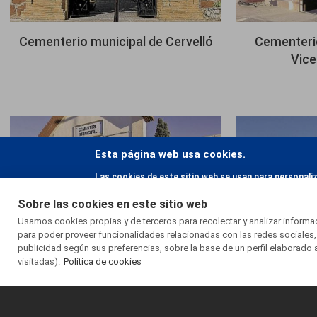
Cementerio municipal de Cervelló
Cementerio
Vice
Imagen
Imagen
Esta página web usa cookies.
Las cookies de este sitio web se usan para personali
el uso que haga del sitio web con nuestros partners d
Sobre las cookies en este sitio web
hayan recopilado a partir del uso que haya hecho de s
Usamos cookies propias y de terceros para recolectar y analizar inform
para poder proveer funcionalidades relacionadas con las redes sociales,
publicidad según sus preferencias, sobre la base de un perfil elaborado 
Cementerio municipal de
Cementeri
visitadas).
Política de cookies
Castellar del Vallès