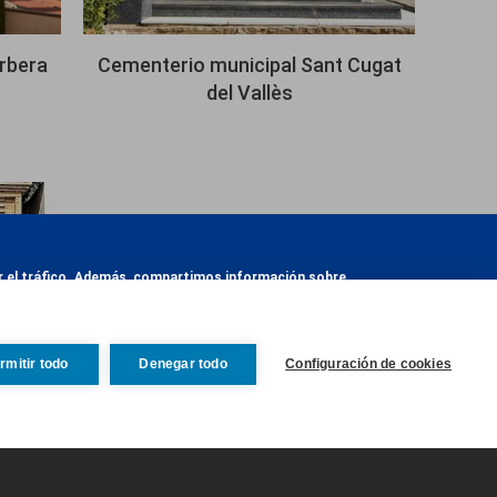
rbera
Cementerio municipal Sant Cugat
del Vallès
zar el tráfico. Además, compartimos información sobre
otra información que les haya proporcionado o que
rmitir todo
Denegar todo
Configuración de cookies
Revocar consentim
Sant
Guardar preferencias
Aceptar todas