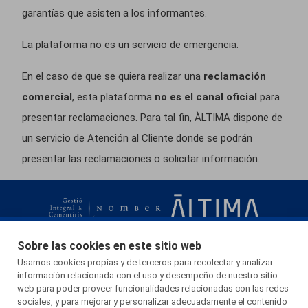
garantías que asisten a los informantes.
La plataforma no es un servicio de emergencia.
En el caso de que se quiera realizar una
reclamación
comercial
, esta plataforma
no es el canal
oficial
para
presentar reclamaciones. Para tal fin, ÀLTIMA dispone de
un servicio de Atención al Cliente donde se podrán
presentar las reclamaciones o solicitar información.
Esta página web usa cookies.
Sobre las cookies en este sitio web
Las cookies de este sitio web se usan para personalizar el contenido y
936 730 535
Usamos cookies propias y de terceros para recolectar y analizar
información relacionada con el uso y desempeño de nuestro sitio
los anuncios, ofrecer funciones de redes sociales y analizar el tráfico.
web para poder proveer funcionalidades relacionadas con las redes
Crta. C-1413a, km 4,5
Además, compartimos información sobre el uso que haga del sitio web
sociales, y para mejorar y personalizar adecuadamente el contenido
08754 El Papiol - BARCELONA