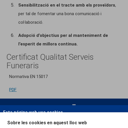
Sensibilització en el tracte amb els proveïdors
,
per tal de fomentar una bona comunicació i
col·laboració.
Adopció d’objectius per al manteniment de
l’esperit de millora contínua.
Certificat Qualitat Serveis
Funeraris
Normativa EN 15017
PDF
Esta página web usa cookies.
Las cookies de este sitio web se usan para personalizar el contenido y
Sobre les cookies en aquest lloc web